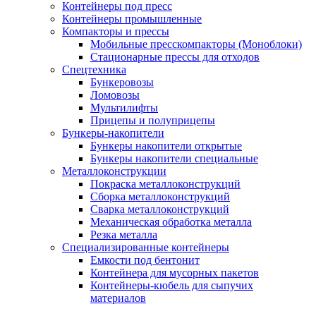
Контейнеры под пресс
Контейнеры промышленные
Компакторы и прессы
Мобильные пресскомпакторы (Моноблоки)
Стационарные прессы для отходов
Спецтехника
Бункеровозы
Ломовозы
Мультилифты
Прицепы и полуприцепы
Бункеры-накопители
Бункеры накопители открытые
Бункеры накопители специальные
Металлоконструкции
Покраска металлоконструкций
Сборка металлоконструкций
Сварка металлоконструкций
Механическая обработка металла
Резка металла
Специализированные контейнеры
Емкости под бентонит
Контейнера для мусорных пакетов
Контейнеры-кюбель для сыпучих
материалов