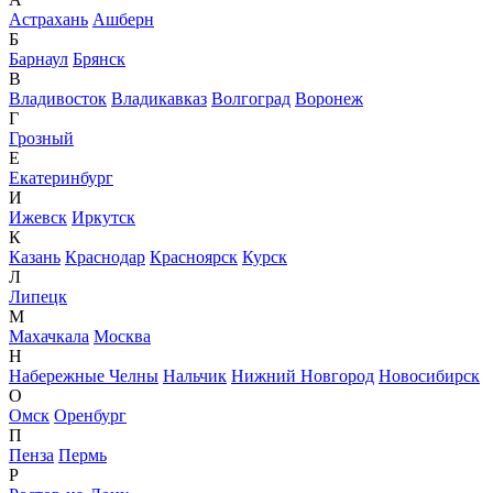
Астрахань
Ашберн
Б
Барнаул
Брянск
В
Владивосток
Владикавказ
Волгоград
Воронеж
Г
Грозный
Е
Екатеринбург
И
Ижевск
Иркутск
К
Казань
Краснодар
Красноярск
Курск
Л
Липецк
М
Махачкала
Москва
Н
Набережные Челны
Нальчик
Нижний Новгород
Новосибирск
О
Омск
Оренбург
П
Пенза
Пермь
Р