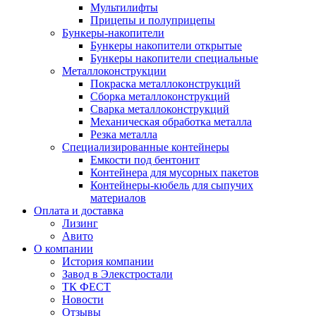
Мультилифты
Прицепы и полуприцепы
Бункеры-накопители
Бункеры накопители открытые
Бункеры накопители специальные
Металлоконструкции
Покраска металлоконструкций
Сборка металлоконструкций
Сварка металлоконструкций
Механическая обработка металла
Резка металла
Специализированные контейнеры
Емкости под бентонит
Контейнера для мусорных пакетов
Контейнеры-кюбель для сыпучих
материалов
Оплата и доставка
Лизинг
Авито
О компании
История компании
Завод в Элекстростали
ТК ФЕСТ
Новости
Отзывы