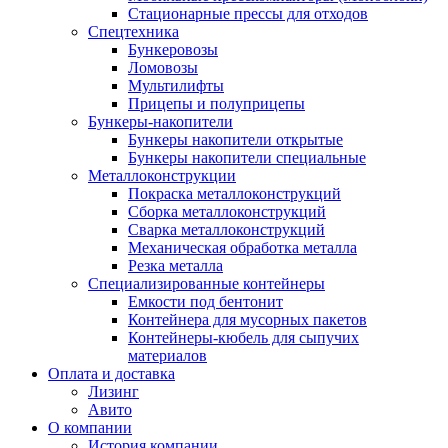
Стационарные прессы для отходов
Спецтехника
Бункеровозы
Ломовозы
Мультилифты
Прицепы и полуприцепы
Бункеры-накопители
Бункеры накопители открытые
Бункеры накопители специальные
Металлоконструкции
Покраска металлоконструкций
Сборка металлоконструкций
Сварка металлоконструкций
Механическая обработка металла
Резка металла
Специализированные контейнеры
Емкости под бентонит
Контейнера для мусорных пакетов
Контейнеры-кюбель для сыпучих
материалов
Оплата и доставка
Лизинг
Авито
О компании
История компании