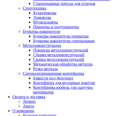
Стационарные прессы для отходов
Спецтехника
Бункеровозы
Ломовозы
Мультилифты
Прицепы и полуприцепы
Бункеры-накопители
Бункеры накопители открытые
Бункеры накопители специальные
Металлоконструкции
Покраска металлоконструкций
Сборка металлоконструкций
Сварка металлоконструкций
Механическая обработка металла
Резка металла
Специализированные контейнеры
Емкости под бентонит
Контейнера для мусорных пакетов
Контейнеры-кюбель для сыпучих
материалов
Оплата и доставка
Лизинг
Авито
О компании
История компании