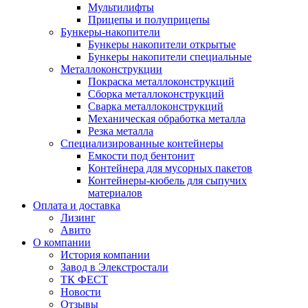
Мультилифты
Прицепы и полуприцепы
Бункеры-накопители
Бункеры накопители открытые
Бункеры накопители специальные
Металлоконструкции
Покраска металлоконструкций
Сборка металлоконструкций
Сварка металлоконструкций
Механическая обработка металла
Резка металла
Специализированные контейнеры
Емкости под бентонит
Контейнера для мусорных пакетов
Контейнеры-кюбель для сыпучих
материалов
Оплата и доставка
Лизинг
Авито
О компании
История компании
Завод в Элекстростали
ТК ФЕСТ
Новости
Отзывы