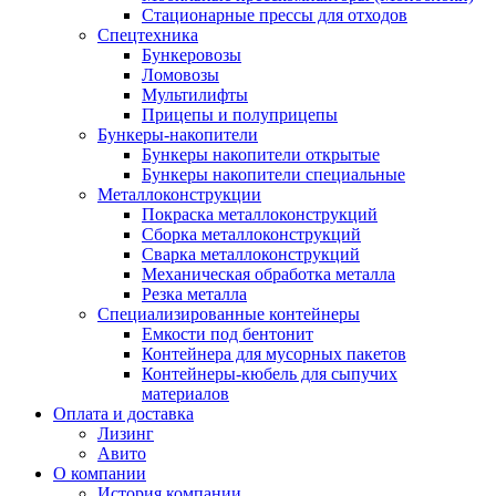
Стационарные прессы для отходов
Спецтехника
Бункеровозы
Ломовозы
Мультилифты
Прицепы и полуприцепы
Бункеры-накопители
Бункеры накопители открытые
Бункеры накопители специальные
Металлоконструкции
Покраска металлоконструкций
Сборка металлоконструкций
Сварка металлоконструкций
Механическая обработка металла
Резка металла
Специализированные контейнеры
Емкости под бентонит
Контейнера для мусорных пакетов
Контейнеры-кюбель для сыпучих
материалов
Оплата и доставка
Лизинг
Авито
О компании
История компании