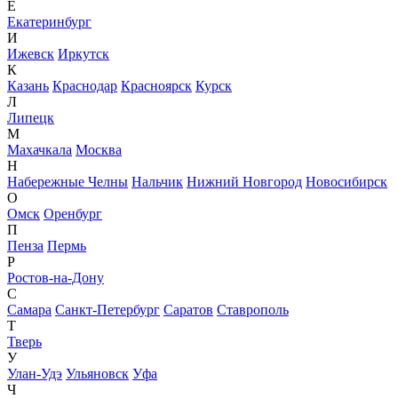
Е
Екатеринбург
И
Ижевск
Иркутск
К
Казань
Краснодар
Красноярск
Курск
Л
Липецк
М
Махачкала
Москва
Н
Набережные Челны
Нальчик
Нижний Новгород
Новосибирск
О
Омск
Оренбург
П
Пенза
Пермь
Р
Ростов-на-Дону
С
Самара
Санкт-Петербург
Саратов
Ставрополь
Т
Тверь
У
Улан-Удэ
Ульяновск
Уфа
Ч