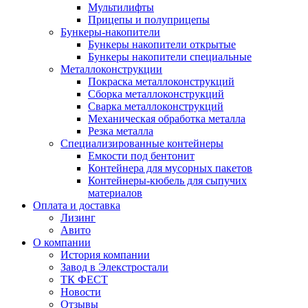
Мультилифты
Прицепы и полуприцепы
Бункеры-накопители
Бункеры накопители открытые
Бункеры накопители специальные
Металлоконструкции
Покраска металлоконструкций
Сборка металлоконструкций
Сварка металлоконструкций
Механическая обработка металла
Резка металла
Специализированные контейнеры
Емкости под бентонит
Контейнера для мусорных пакетов
Контейнеры-кюбель для сыпучих
материалов
Оплата и доставка
Лизинг
Авито
О компании
История компании
Завод в Элекстростали
ТК ФЕСТ
Новости
Отзывы