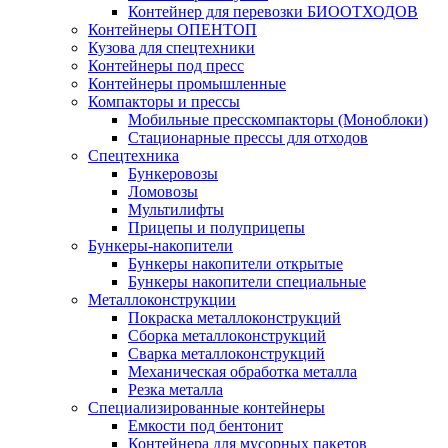
Контейнер для перевозки БИООТХОДОВ
Контейнеры ОПЕНТОП
Кузова для спецтехники
Контейнеры под пресс
Контейнеры промышленные
Компакторы и прессы
Мобильные пресскомпакторы (Моноблоки)
Стационарные прессы для отходов
Спецтехника
Бункеровозы
Ломовозы
Мультилифты
Прицепы и полуприцепы
Бункеры-накопители
Бункеры накопители открытые
Бункеры накопители специальные
Металлоконструкции
Покраска металлоконструкций
Сборка металлоконструкций
Сварка металлоконструкций
Механическая обработка металла
Резка металла
Специализированные контейнеры
Емкости под бентонит
Контейнера для мусорных пакетов