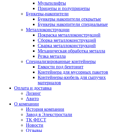
Мультилифты
Прицепы и полуприцепы
Бункеры-накопители
Бункеры накопители открытые
Бункеры накопители специальные
Металлоконструкции
Покраска металлоконструкций
Сборка металлоконструкций
Сварка металлоконструкций
Механическая обработка металла
Резка металла
Специализированные контейнеры
Емкости под бентонит
Контейнера для мусорных пакетов
Контейнеры-кюбель для сыпучих
материалов
Оплата и доставка
Лизинг
Авито
О компании
История компании
Завод в Элекстростали
ТК ФЕСТ
Новости
Отзывы