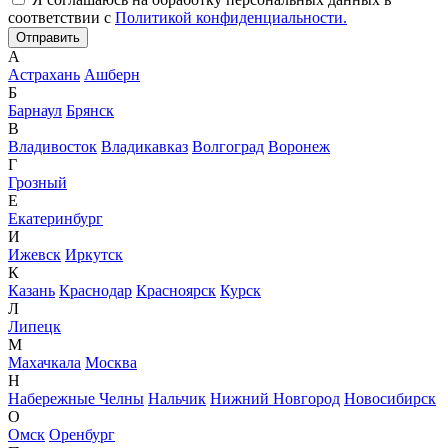
соответствии с
Политикой конфиденциальности.
А
Астрахань
Ашберн
Б
Барнаул
Брянск
В
Владивосток
Владикавказ
Волгоград
Воронеж
Г
Грозный
Е
Екатеринбург
И
Ижевск
Иркутск
К
Казань
Краснодар
Красноярск
Курск
Л
Липецк
М
Махачкала
Москва
Н
Набережные Челны
Нальчик
Нижний Новгород
Новосибирск
О
Омск
Оренбург