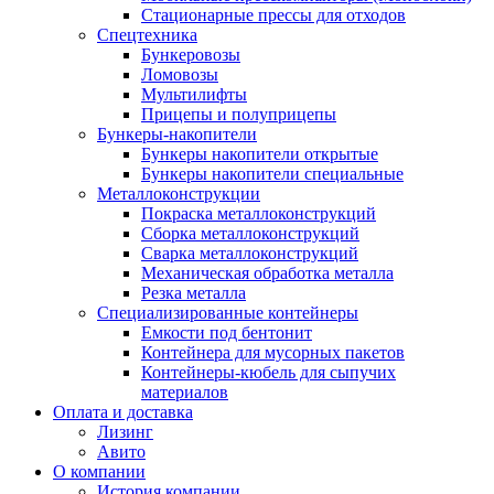
Стационарные прессы для отходов
Спецтехника
Бункеровозы
Ломовозы
Мультилифты
Прицепы и полуприцепы
Бункеры-накопители
Бункеры накопители открытые
Бункеры накопители специальные
Металлоконструкции
Покраска металлоконструкций
Сборка металлоконструкций
Сварка металлоконструкций
Механическая обработка металла
Резка металла
Специализированные контейнеры
Емкости под бентонит
Контейнера для мусорных пакетов
Контейнеры-кюбель для сыпучих
материалов
Оплата и доставка
Лизинг
Авито
О компании
История компании