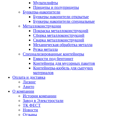
Мультилифты
Прицепы и полуприцепы
Бункеры-накопители
Бункеры накопители открытые
Бункеры накопители специальные
Металлоконструкции
Покраска металлоконструкций
Сборка металлоконструкций
Сварка металлоконструкций
Механическая обработка металла
Резка металла
Специализированные контейнеры
Емкости под бентонит
Контейнера для мусорных пакетов
Контейнеры-кюбель для сыпучих
материалов
Оплата и доставка
Лизинг
Авито
О компании
История компании
Завод в Элекстростали
ТК ФЕСТ
Новости
Отзывы