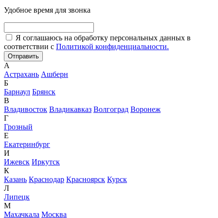
Удобное время для звонка
Я соглашаюсь на обработку персональных данных в
соответствии с
Политикой конфиденциальности.
А
Астрахань
Ашберн
Б
Барнаул
Брянск
В
Владивосток
Владикавказ
Волгоград
Воронеж
Г
Грозный
Е
Екатеринбург
И
Ижевск
Иркутск
К
Казань
Краснодар
Красноярск
Курск
Л
Липецк
М
Махачкала
Москва