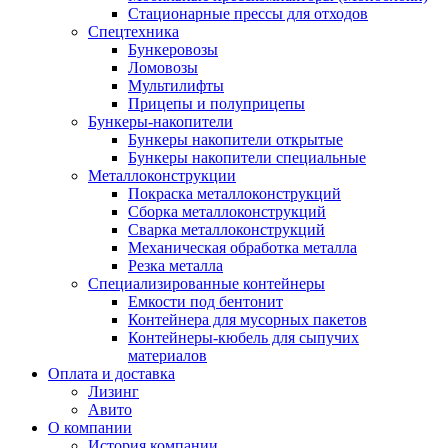
Стационарные прессы для отходов
Спецтехника
Бункеровозы
Ломовозы
Мультилифты
Прицепы и полуприцепы
Бункеры-накопители
Бункеры накопители открытые
Бункеры накопители специальные
Металлоконструкции
Покраска металлоконструкций
Сборка металлоконструкций
Сварка металлоконструкций
Механическая обработка металла
Резка металла
Специализированные контейнеры
Емкости под бентонит
Контейнера для мусорных пакетов
Контейнеры-кюбель для сыпучих
материалов
Оплата и доставка
Лизинг
Авито
О компании
История компании